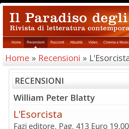
Home
Recensioni
Racconti
Attualità
Video
Cinema e Music
Home
»
Recensioni
» L'Esorcist
RECENSIONI
William Peter Blatty
L'Esorcista
Fazi editore, Pag. 413 Euro 19,00