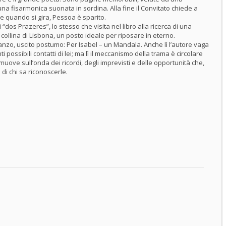
una fisarmonica suonata in sordina. Alla fine il Convitato chiede a
 e quando si gira, Pessoa è sparito.
 “dos Prazeres”, lo stesso che visita nel libro alla ricerca di una
collina di Lisbona, un posto ideale per riposare in eterno.
anzo, uscito postumo: Per Isabel – un Mandala. Anche lì l’autore vaga
 possibili contatti di lei; ma lì il meccanismo della trama è circolare
i muove sull’onda dei ricordi, degli imprevisti e delle opportunità che,
di chi sa riconoscerle.