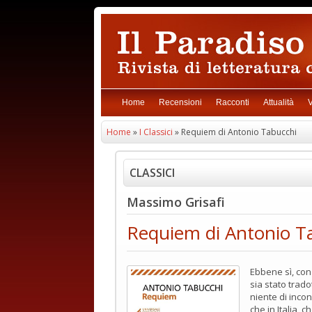
Home
Recensioni
Racconti
Attualità
V
Home
»
I Classici
» Requiem di Antonio Tabucchi
CLASSICI
Massimo Grisafi
Requiem di Antonio T
Ebbene sì, con 
sia stato tradot
niente di incon
che in Italia, 