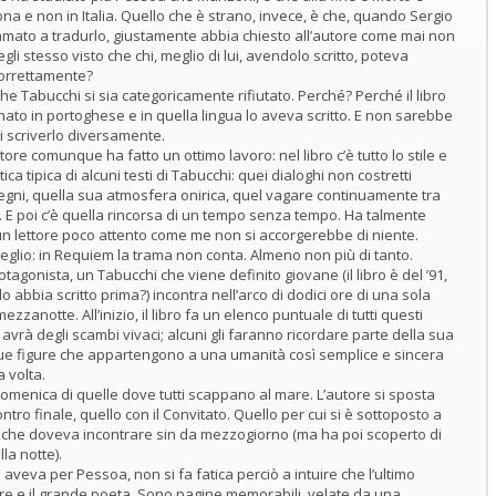
na e non in Italia. Quello che è strano, invece, è che, quando Sergio
amato a tradurlo, giustamente abbia chiesto all’autore come mai non
gli stesso visto che chi, meglio di lui, avendolo scritto, poteva
correttamente?
e Tabucchi si sia categoricamente rifiutato. Perché? Perché il libro
gnato in portoghese e in quella lingua lo aveva scritto. E non sarebbe
i scriverlo diversamente.
uttore comunque ha fatto un ottimo lavoro: nel libro c’è tutto lo stile e
tica tipica di alcuni testi di Tabucchi: quei dialoghi non costretti
 segni, quella sua atmosfera onirica, quel vagare continuamente tra
. E poi c’è quella rincorsa di un tempo senza tempo. Ha talmente
e un lettore poco attento come me non si accorgerebbe di niente.
meglio: in Requiem la trama non conta. Almeno non più di tanto.
tagonista, un Tabucchi che viene definito giovane (il libro è del ’91,
o abbia scritto prima?) incontra nell’arco di dodici ore di una sola
zzanotte. All’inizio, il libro fa un elenco puntuale di tutti questi
avrà degli scambi vivaci; alcuni gli faranno ricordare parte della sua
unque figure che appartengono a una umanità così semplice e sincera
 volta.
a domenica di quelle dove tutti scappano al mare. L’autore si sposta
contro finale, quello con il Convitato. Quello per cui si è sottoposto a
e che doveva incontrare sin da mezzogiorno (ma ha poi scoperto di
la notte).
aveva per Pessoa, non si fa fatica perciò a intuire che l’ultimo
ore e il grande poeta. Sono pagine memorabili, velate da una