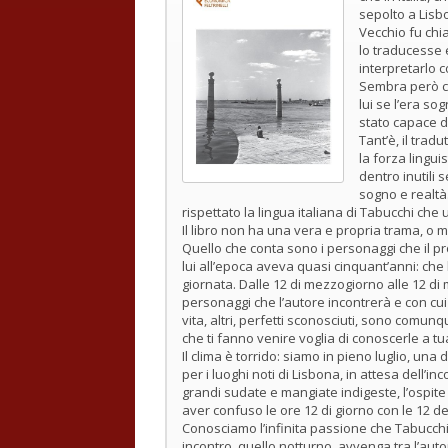
sepolto a Lisbo
Vecchio fu chi
lo traducesse e
interpretarlo 
Sembra però ch
lui se l’era so
stato capace d
Tant’è, il trad
la forza linguis
dentro inutili
sogno e realtà
rispettato la lingua italiana di Tabucchi ch
Il libro non ha una vera e propria trama, o 
Quello che conta sono i personaggi che il pro
lui all’epoca aveva quasi cinquant’anni: che l
giornata. Dalle 12 di mezzogiorno alle 12 di me
personaggi che l’autore incontrerà e con cui 
vita, altri, perfetti sconosciuti, sono com
che ti fanno venire voglia di conoscerle a tua
Il clima è torrido: siamo in pieno luglio, un
per i luoghi noti di Lisbona, in attesa dell’in
grandi sudate e mangiate indigeste, l’ospit
aver confuso le ore 12 di giorno con le 12 del
Conosciamo l’infinita passione che Tabucchi 
incontro, quello notturno, avvenga tra l’aut