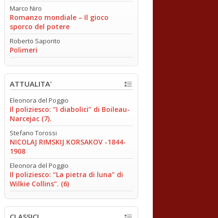
Marco Niro
Romanzo mondiale – Il gioco
sporco del potere
Roberto Saporito
Polimeri
ATTUALITA'
Eleonora del Poggio
Il poliziesco: “I diabolici” di Boileau-
Narcejac (7).
Stefano Torossi
NICOLAJ RIMSKIJ KORSAKOV -1844-
1908
Eleonora del Poggio
Il poliziesco: “La pietra di luna” di
Wilkie Collins”. (6)
CLASSICI