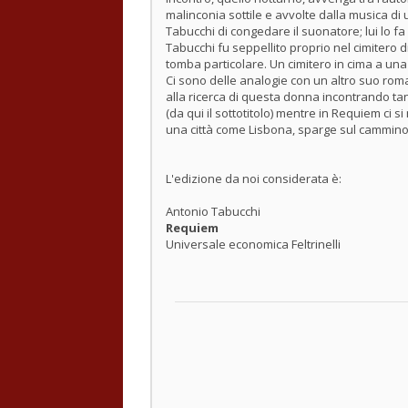
malinconia sottile e avvolte dalla musica di 
Tabucchi di congedare il suonatore; lui lo fa
Tabucchi fu seppellito proprio nel cimitero di
tomba particolare. Un cimitero in cima a una 
Ci sono delle analogie con un altro suo rom
alla ricerca di questa donna incontrando tanti
(da qui il sottotitolo) mentre in Requiem ci s
una città come Lisbona, sparge sul cammino 
L'edizione da noi considerata è:
Antonio Tabucchi
Requiem
Universale economica Feltrinelli