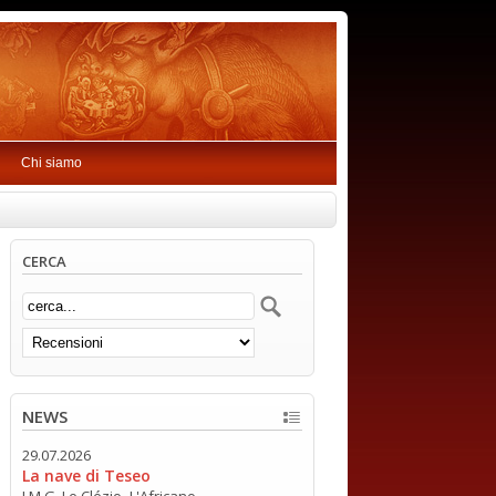
Chi siamo
CERCA
NEWS
29.07.2026
La nave di Teseo
J.M.G. Le Clézio -L'Africano