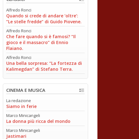
Alfredo Ronci
Quando si crede di andare ‘oltre’:
“Le stelle fredde” di Guido Piovene.
Alfredo Ronci
Che fare quando si è famosi? “Il
gioco e il massacro” di Ennio
Flaiano.
Alfredo Ronci
Una bella sorpresa: “La fortezza di
Kalimegdan” di Stefano Terra.
CINEMA E MUSICA
La redazione
Siamo in ferie
Marco Minicangeli
La donna più ricca del mondo
Marco Minicangeli
Jastimari