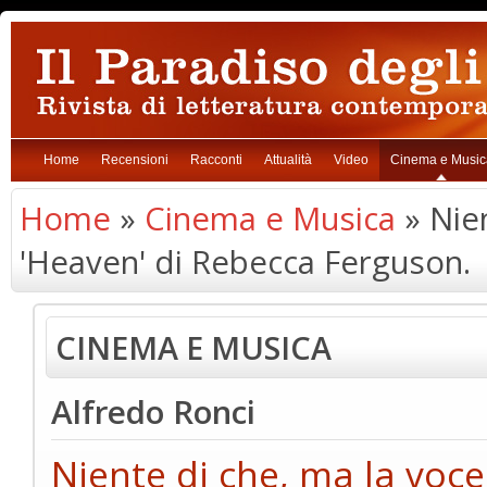
Home
Recensioni
Racconti
Attualità
Video
Cinema e Music
Home
»
Cinema e Musica
» Nien
'Heaven' di Rebecca Ferguson.
CINEMA E MUSICA
Alfredo Ronci
Niente di che, ma la voce