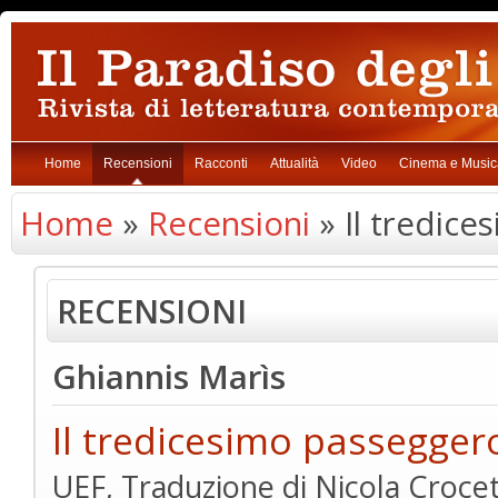
Home
Recensioni
Racconti
Attualità
Video
Cinema e Music
Home
»
Recensioni
» Il tredic
RECENSIONI
Ghiannis Marìs
Il tredicesimo passegger
UEF, Traduzione di Nicola Crocet