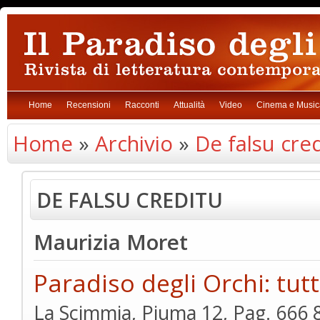
Home
Recensioni
Racconti
Attualità
Video
Cinema e Music
Home
»
Archivio
»
De falsu cre
DE FALSU CREDITU
Maurizia Moret
Paradiso degli Orchi: tutt
La Scimmia, Piuma 12, Pag. 666 