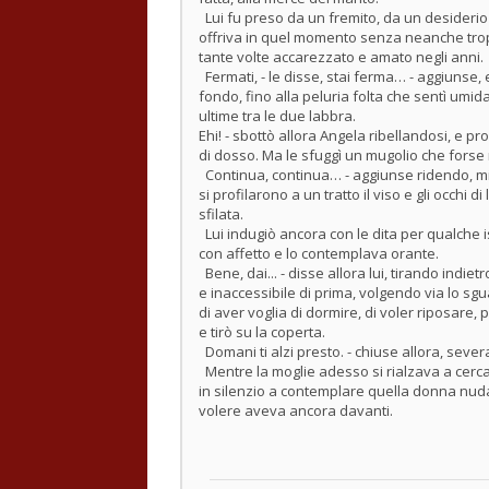
Lui fu preso da un fremito, da un desiderio 
offriva in quel momento senza neanche tro
tante volte accarezzato e amato negli anni.
Fermati, - le disse, stai ferma… - aggiunse, 
fondo, fino alla peluria folta che sentì umi
ultime tra le due labbra.
Ehi! - sbottò allora Angela ribellandosi, e pro
di dosso. Ma le sfuggì un mugolio che forse
Continua, continua… - aggiunse ridendo, mi pi
si profilarono a un tratto il viso e gli occhi di
sfilata.
Lui indugiò ancora con le dita per qualche is
con affetto e lo contemplava orante.
Bene, dai... - disse allora lui, tirando indietr
e inaccessibile di prima, volgendo via lo sgu
di aver voglia di dormire, di voler riposare
e tirò su la coperta.
Domani ti alzi presto. - chiuse allora, severa
Mentre la moglie adesso si rialzava a cercar i
in silenzio a contemplare quella donna nud
volere aveva ancora davanti.