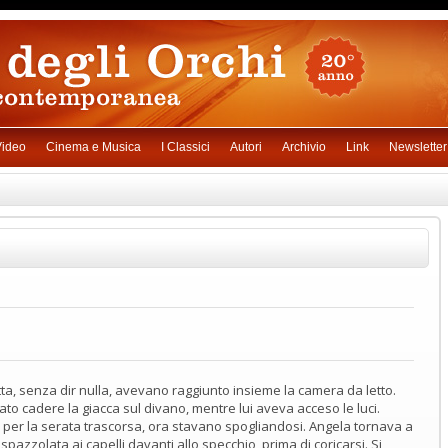
ideo
Cinema e Musica
I Classici
Autori
Archivio
Link
Newsletter
etta, senza dir nulla, avevano raggiunto insieme la camera da letto.
ato cadere la giacca sul divano, mentre lui aveva acceso le luci.
i per la serata trascorsa, ora stavano spogliandosi. Angela tornava a
spazzolata ai capelli davanti allo specchio, prima di coricarsi. Si