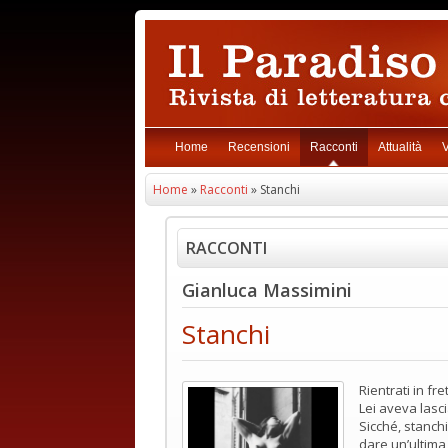
Home
Recensioni
Racconti
Attualità
V
Home
»
Racconti
» Stanchi
RACCONTI
Gianluca Massimini
Stanchi
Rientrati in fr
Lei aveva lasci
Sicché, stanch
dare un’ultima 