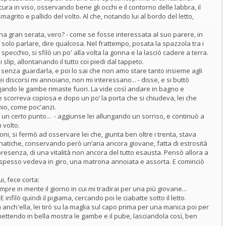
ra in viso, osservando bene gli occhi e il contorno delle labbra, il
smagrito e pallido del volto. Al che, notando lui al bordo del letto,
a gran serata, vero? - come se fosse interessata al suo parere, in
solo parlare, dire qualcosa. Nel frattempo, posata la spazzola tra i
 specchio, si sfilò un po' alla volta la gonna e la lasciò cadere a terra.
 slip, allontanando il tutto coi piedi dal tappeto.
senza guardarla, e poi lo sai che non amo stare tanto insieme agli
uei discorsi mi annoiano, non mi interessano... - disse, e si buttò
ungando le gambe rimaste fuori. La vide così andare in bagno e
e scorreva copiosa e dopo un po’ la porta che si chiudeva, lei che
hio, come poc'anzi.
un certo punto... - aggiunse lei allungando un sorriso, e continuò a
 volto.
aloni, si fermò ad osservare lei che, giunta ben oltre i trenta, stava
 natiche, conservando però un’aria ancora giovane, fatta di estrosità
esenza, di una vitalità non ancora del tutto esausta. Pensò allora a
spesso vedeva in giro, una matrona annoiata e assorta. E cominciò
i, fece corta:
pre in mente il giorno in cui mi tradirai per una più giovane...
infilò quindi il pigiama, cercando poi le ciabatte sotto il letto.
nch'ella, lei tirò su la maglia sul capo prima per una manica poi per
, mettendo in bella mostra le gambe e il pube, lasciandola così, ben