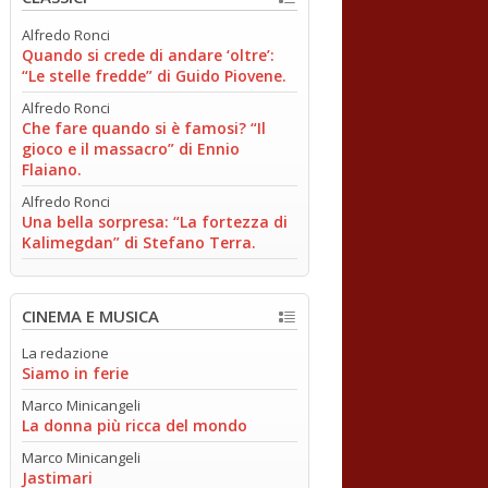
Alfredo Ronci
Quando si crede di andare ‘oltre’:
“Le stelle fredde” di Guido Piovene.
Alfredo Ronci
Che fare quando si è famosi? “Il
gioco e il massacro” di Ennio
Flaiano.
Alfredo Ronci
Una bella sorpresa: “La fortezza di
Kalimegdan” di Stefano Terra.
CINEMA E MUSICA
La redazione
Siamo in ferie
Marco Minicangeli
La donna più ricca del mondo
Marco Minicangeli
Jastimari