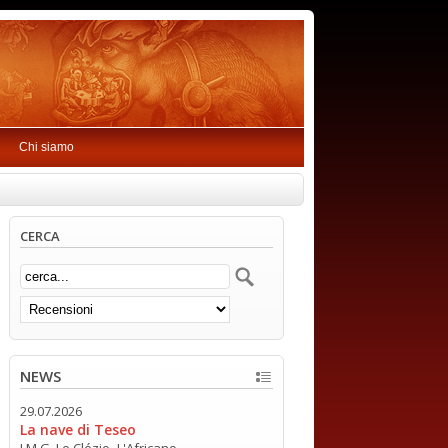
Chi siamo
CERCA
NEWS
29.07.2026
La nave di Teseo
J.M.G. Le Clézio -L'Africano