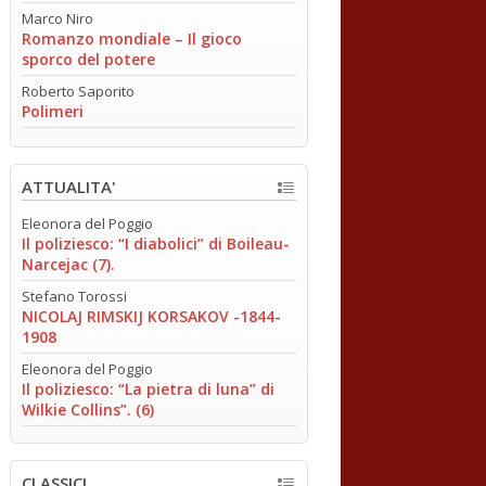
Marco Niro
Romanzo mondiale – Il gioco
sporco del potere
Roberto Saporito
Polimeri
ATTUALITA'
Eleonora del Poggio
Il poliziesco: “I diabolici” di Boileau-
Narcejac (7).
Stefano Torossi
NICOLAJ RIMSKIJ KORSAKOV -1844-
1908
Eleonora del Poggio
Il poliziesco: “La pietra di luna” di
Wilkie Collins”. (6)
CLASSICI