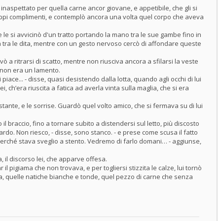
inaspettato per quella carne ancor giovane, e appetibile, che gli si
ppi complimenti, e contemplò ancora una volta quel corpo che aveva
e le si avvicinò d'un tratto portando la mano tra le sue gambe fino in
da tra le dita, mentre con un gesto nervoso cercò di affondare queste
vò a ritrarsi di scatto, mentre non riusciva ancora a sfilarsi la veste
 non era un lamento.
ace... - disse, quasi desistendo dalla lotta, quando agli occhi di lui
 lei, ch’era riuscita a fatica ad averla vinta sulla maglia, che si era
tante, e le sorrise. Guardò quel volto amico, che si fermava su di lui
o il braccio, fino a tornare subito a distendersi sul letto, più discosto
ardo. Non riesco, - disse, sono stanco. - e prese come scusa il fatto
, perché stava sveglio a stento. Vedremo di farlo domani… - aggiunse,
, il discorso lei, che apparve offesa.
l pigiama che non trovava, e per togliersi stizzita le calze, lui tornò
a, quelle natiche bianche e tonde, quel pezzo di carne che senza