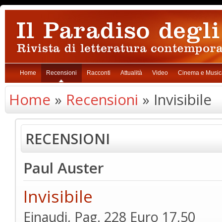
Home
Recensioni
Racconti
Attualità
Video
Cinema e Music
Home
»
Recensioni
» Invisibile
RECENSIONI
Paul Auster
Invisibile
Einaudi, Pag. 228 Euro 17,50